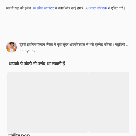
अपनी खुद की इमेज
AI इमेज जनरेटर
से बनाएं और उन्हें हमारे
AI फोटो संपादक
से एडिट करें।
ट्रेंडी इवनिंग गोल्डन जैकेट में युवा सुंदर आत्मविश्वास से भरी ब्रुनेट महिला। स्टूडियो में सफेद दीवार पर अलग-थलग सेक्सी लापरवाह महिला। चमकीले मेकअप वाली फैशनेबल मॉडल कैमरे की ओर देखती है। पार की हुई भुजाएँ
halayalex
आपको ये फ़ोटो भी पसंद आ सकती हैं
संबंधित PSD