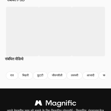
संबंधित वीडियो
Premium
Premium
Premium
Premium
रात
बिक्री
छुट्टी
जीवनशैली
लक्जरी
आजादी
चमक
अपने बेहतरीन काम को बनाने के लिए क्रिएटिव प्लेटफॉर्म। क्रिएटिव, एंटरप्राइजेज,