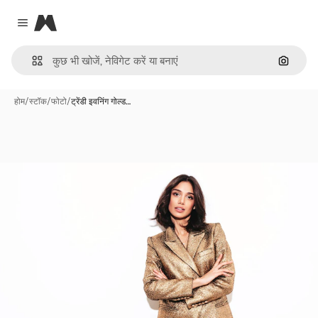
Magnific
Close menu
इमेज से ख
होम
/
स्टॉक
/
फोटो
/
ट्रेंडी इवनिंग गोल्ड…