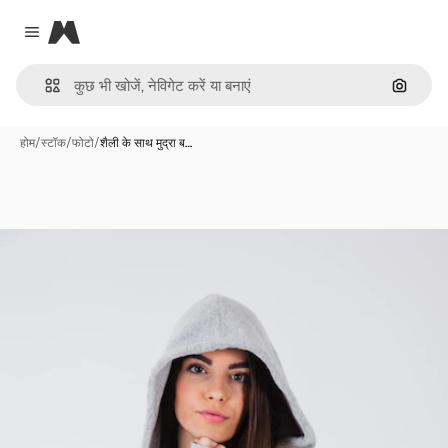
Magnific
Close menu
इमेज से ख
होम
/
स्टॉक
/
फोटो
/
शैली के साथ मुद्रा ब…