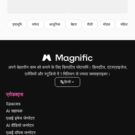
पृष्ठभूमि
सफेद
आधुनिक
चेहरा
शैली
मॉडल
महिला
अपने बेहतरीन काम को बनाने के लिए क्रिएटिव प्लेटफॉर्म। क्रिएटिव, एंटरप्राइजेज,
एजेंसियों और स्टूडियो में 1 मिलियन से ज़्यादा सब्सक्राइबर।
हिन्दी
प्रोडक्ट्स
Spaces
AI सहायक
एआई इमेज जेनरेटर
AI वीडियो जनरेटर
एआई वॉयस जनरेटर