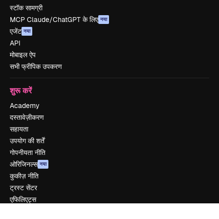
स्टॉक सामग्री
MCP Claude/ChatGPT के लिए
नया
एजेंट
नया
API
मोबाइल ऐप
सभी फ्रीपिक उपकरण
शुरू करें
Academy
दस्तावेज़ीकरण
सहायता
उपयोग की शर्तें
गोपनीयता नीति
ओरिजिनल्स
नया
कुकीज़ नीति
ट्रस्ट सेंटर
एफिलिएट्स
बिज़नेस