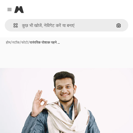
Magnific
Close menu
इमेज से ख
होम
/
स्टॉक
/
फोटो
/
पारंपरिक पोशाक पहने …