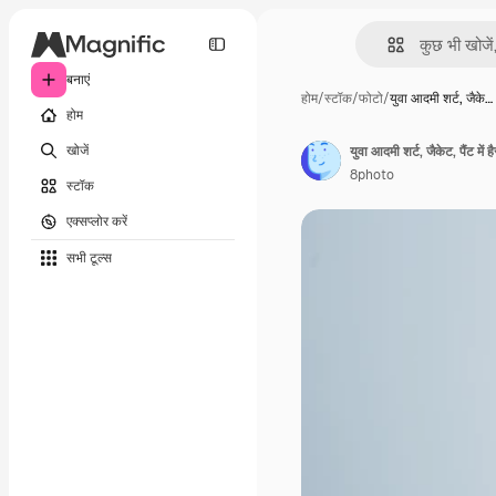
बनाएं
होम
/
स्टॉक
/
फोटो
/
युवा आदमी शर्ट, जैके…
होम
खोजें
युवा आदमी शर्ट, जैकेट, पैंट में
8photo
स्टॉक
एक्सप्लोर करें
सभी टूल्‍स