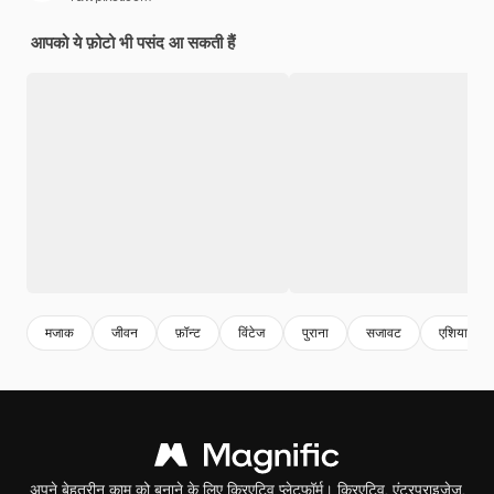
आपको ये फ़ोटो भी पसंद आ सकती हैं
मजाक
जीवन
फ़ॉन्ट
विंटेज
पुराना
सजावट
एशियाई
अपने बेहतरीन काम को बनाने के लिए क्रिएटिव प्लेटफॉर्म। क्रिएटिव, एंटरप्राइजेज,