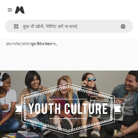
Magnific
Close menu
इमेज से ख
होम
/
स्टॉक
/
फोटो
/
युवा विंटेज वेक्टर ग…