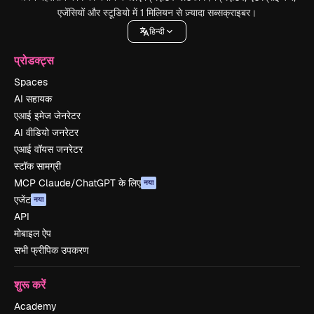
एजेंसियों और स्टूडियो में 1 मिलियन से ज़्यादा सब्सक्राइबर।
हिन्दी
प्रोडक्ट्स
Spaces
AI सहायक
एआई इमेज जेनरेटर
AI वीडियो जनरेटर
एआई वॉयस जनरेटर
स्टॉक सामग्री
MCP Claude/ChatGPT के लिए
नया
एजेंट
नया
API
मोबाइल ऐप
सभी फ्रीपिक उपकरण
शुरू करें
Academy