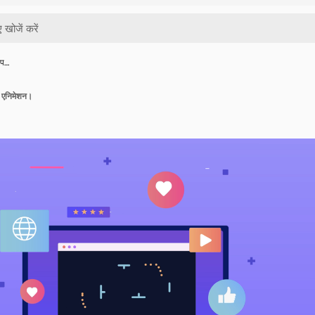
ेप…
क एनिमेशन।