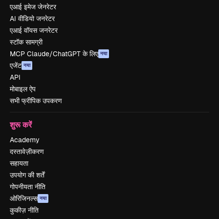
एआई इमेज जेनरेटर
AI वीडियो जनरेटर
एआई वॉयस जनरेटर
स्टॉक सामग्री
MCP Claude/ChatGPT के लिए
नया
एजेंट
नया
API
मोबाइल ऐप
सभी फ्रीपिक उपकरण
शुरू करें
Academy
दस्तावेज़ीकरण
सहायता
उपयोग की शर्तें
गोपनीयता नीति
ओरिजिनल्स
नया
कुकीज़ नीति