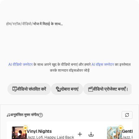
होम
/
स्टॉक
/
वीडियो
/
भोज में मिठाई के साथ…
AI वीडियो जनरेटर
के साथ अपने खुद के वीडियो बनाएं और हमारे
AI वॉइस जनरेटर
का इस्तेमाल
करके शानदार वॉइसओवर जोड़ें
वीडियो संपादित करें
दोबारा बनाएं
वीडियो प्रोजेक्ट बनाएँ।
अनुशंसित मुफ्त संगीत
Vinyl Nights
Gentle 
Jazz
,
Lofi
,
Happy
,
Laid Back
Jazz
,
Hap