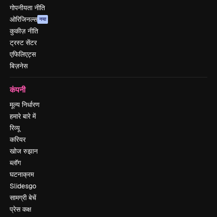
गोपनीयता नीति
ओरिजिनल्स
नया
कुकीज़ नीति
ट्रस्ट सेंटर
एफिलिएट्स
बिज़नेस
कंपनी
मूल्य निर्धारण
हमारे बारे में
रिव्यू
करियर
खोज रुझान
ब्लॉग
घटनाक्रम
Slidesgo
सामग्री बेचें
प्रेस कक्ष