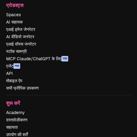
प्रोडक्ट्स
Spaces
AI सहायक
एआई इमेज जेनरेटर
AI वीडियो जनरेटर
एआई वॉयस जनरेटर
स्टॉक सामग्री
MCP Claude/ChatGPT के लिए
नया
एजेंट
नया
API
मोबाइल ऐप
सभी फ्रीपिक उपकरण
शुरू करें
Academy
दस्तावेज़ीकरण
सहायता
उपयोग की शर्तें