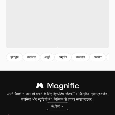
पृष्ठभूमि
उज्ज्वल
अमूर्त
अमूर्तता
चमकदार
अस्पष्ट
स्पा
अपने बेहतरीन काम को बनाने के लिए क्रिएटिव प्लेटफॉर्म। क्रिएटिव, एंटरप्राइजेज,
एजेंसियों और स्टूडियो में 1 मिलियन से ज़्यादा सब्सक्राइबर।
हिन्दी