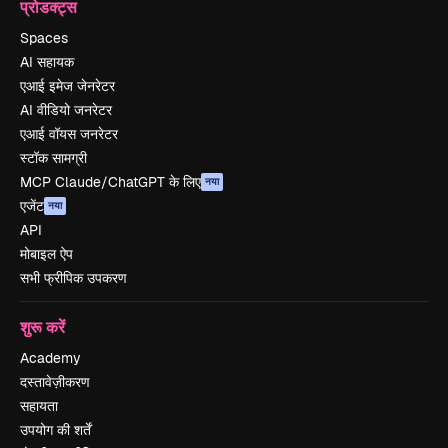
प्रोडक्ट्स
Spaces
AI सहायक
एआई इमेज जेनरेटर
AI वीडियो जनरेटर
एआई वॉयस जनरेटर
स्टॉक सामग्री
MCP Claude/ChatGPT के लिए
नया
एजेंट
नया
API
मोबाइल ऐप
सभी फ्रीपिक उपकरण
शुरू करें
Academy
दस्तावेज़ीकरण
सहायता
उपयोग की शर्तें