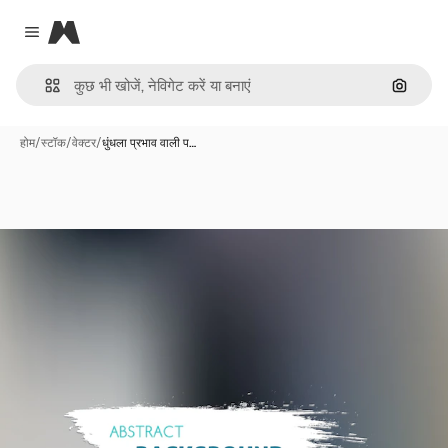
Magnific
Close menu
इमेज से ख
होम
/
स्टॉक
/
वेक्टर
/
धुंधला प्रभाव वाली प…