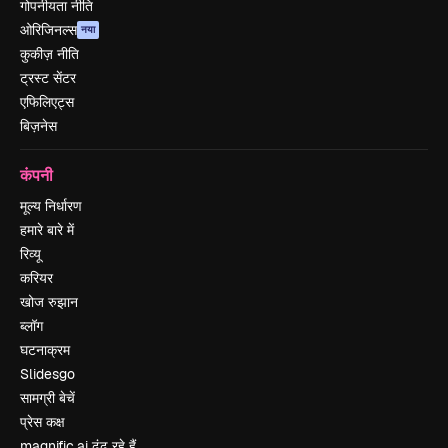
गोपनीयता नीति
ओरिजिनल्स
नया
कुकीज़ नीति
ट्रस्ट सेंटर
एफिलिएट्स
बिज़नेस
कंपनी
मूल्य निर्धारण
हमारे बारे में
रिव्यू
करियर
खोज रुझान
ब्लॉग
घटनाक्रम
Slidesgo
सामग्री बेचें
प्रेस कक्ष
magnific.ai ढूंढ रहे हैं