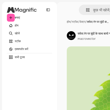
बनाएं
होम
/
स्टॉक
/
वेक्टर
/
सफेद रंग पर बूंदों क…
होम
खोजें
सफेद रंग पर बूंदों के साथ बायो ग्
macrovector
स्टॉक
एक्सप्लोर करें
सभी टूल्‍स