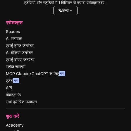
एजेंसियों और स्टूडियो में 1 मिलियन से ज़्यादा सब्सक्राइबर।
हिन्दी
प्रोडक्ट्स
Spaces
AI सहायक
एआई इमेज जेनरेटर
AI वीडियो जनरेटर
एआई वॉयस जनरेटर
स्टॉक सामग्री
MCP Claude/ChatGPT के लिए
नया
एजेंट
नया
API
मोबाइल ऐप
सभी फ्रीपिक उपकरण
शुरू करें
Academy