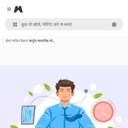
Magnific
Close menu
इमेज से ख
होम
/
स्टॉक
/
वेक्टर
/
कार्टून व्यापारिक लो…