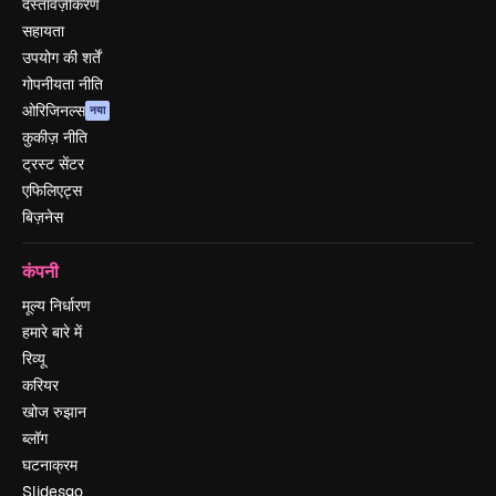
दस्तावेज़ीकरण
सहायता
उपयोग की शर्तें
गोपनीयता नीति
ओरिजिनल्स
नया
कुकीज़ नीति
ट्रस्ट सेंटर
एफिलिएट्स
बिज़नेस
कंपनी
मूल्य निर्धारण
हमारे बारे में
रिव्यू
करियर
खोज रुझान
ब्लॉग
घटनाक्रम
Slidesgo