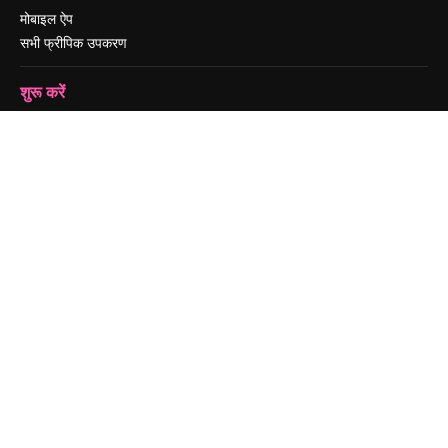
मोबाइल ऐप
सभी फ्रीपिक उपकरण
शुरू करें
Academy
दस्तावेज़ीकरण
सहायता
उपयोग की शर्तें
गोपनीयता नीति
ओरिजिनल्स
नया
कुकीज़ नीति
ट्रस्ट सेंटर
एफिलिएट्स
बिज़नेस
कंपनी
मूल्य निर्धारण
हमारे बारे में