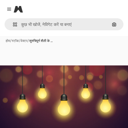
Magnific
Close menu
इमेज से ख
होम
/
स्टॉक
/
वेक्टर
/
सुरुचिपूर्ण शैली के …