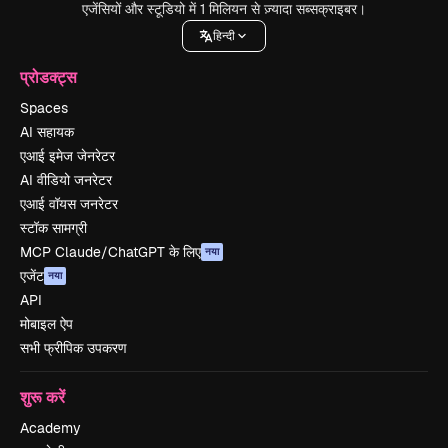
एजेंसियों और स्टूडियो में 1 मिलियन से ज़्यादा सब्सक्राइबर।
हिन्दी
प्रोडक्ट्स
Spaces
AI सहायक
एआई इमेज जेनरेटर
AI वीडियो जनरेटर
एआई वॉयस जनरेटर
स्टॉक सामग्री
MCP Claude/ChatGPT के लिए
नया
एजेंट
नया
API
मोबाइल ऐप
सभी फ्रीपिक उपकरण
शुरू करें
Academy