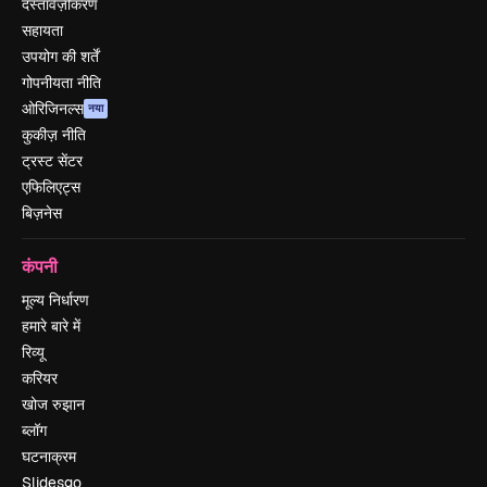
दस्तावेज़ीकरण
सहायता
उपयोग की शर्तें
गोपनीयता नीति
ओरिजिनल्स
नया
कुकीज़ नीति
ट्रस्ट सेंटर
एफिलिएट्स
बिज़नेस
कंपनी
मूल्य निर्धारण
हमारे बारे में
रिव्यू
करियर
खोज रुझान
ब्लॉग
घटनाक्रम
Slidesgo