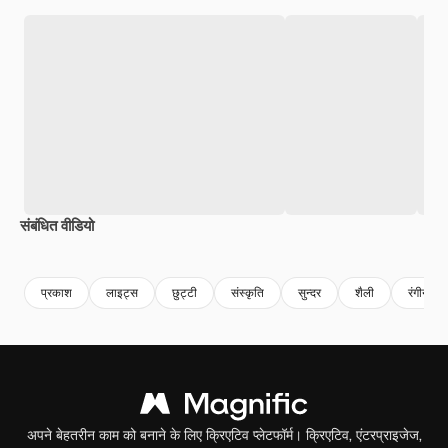
संबंधित वीडियो
Premium
Premium
Premium
Premium
AI द्वारा जनरेट
प्रकाश
लाइट्स
छुट्टी
संस्कृति
सुन्दर
शैली
रंगीन
अपने बेहतरीन काम को बनाने के लिए क्रिएटिव प्लेटफॉर्म। क्रिएटिव, एंटरप्राइजेज,