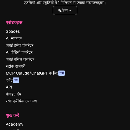
एजेंसियों और स्टूडियो में 1 मिलियन से ज़्यादा सब्सक्राइबर।
हिन्दी
प्रोडक्ट्स
Spaces
AI सहायक
एआई इमेज जेनरेटर
AI वीडियो जनरेटर
एआई वॉयस जनरेटर
स्टॉक सामग्री
MCP Claude/ChatGPT के लिए
नया
एजेंट
नया
API
मोबाइल ऐप
सभी फ्रीपिक उपकरण
शुरू करें
Academy