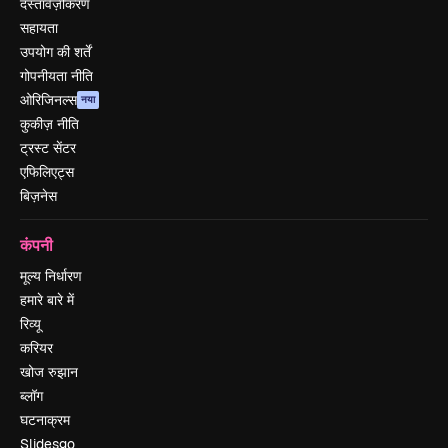
दस्तावेज़ीकरण
सहायता
उपयोग की शर्तें
गोपनीयता नीति
ओरिजिनल्स
नया
कुकीज़ नीति
ट्रस्ट सेंटर
एफिलिएट्स
बिज़नेस
कंपनी
मूल्य निर्धारण
हमारे बारे में
रिव्यू
करियर
खोज रुझान
ब्लॉग
घटनाक्रम
Slidesgo