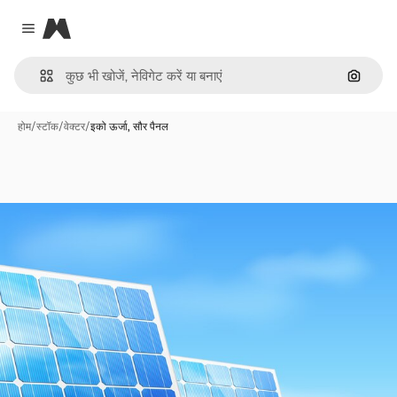
Magnific
Close menu
इमेज से ख
होम
/
स्टॉक
/
वेक्टर
/
इको ऊर्जा, सौर पैनल