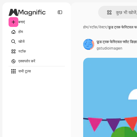
बनाएं
होम
/
स्टॉक
/
वेक्टर
/
फ़ूड ट्रक फेस्टिवल 
होम
खोजें
फ़ूड ट्रक फेस्टिवल फ्लैट डिज़
gstudioimagen
स्टॉक
एक्सप्लोर करें
सभी टूल्‍स