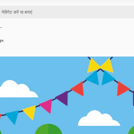
फ…
ाइन