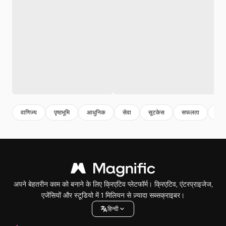
वाणिज्य
पृष्ठभूमि
आधुनिक
सेवा
सूटकेस
सफलता
ट्रेंड
अपने बेहतरीन काम को बनाने के लिए क्रिएटिव प्लेटफॉर्म। क्रिएटिव, एंटरप्राइजेज,
एजेंसियों और स्टूडियो में 1 मिलियन से ज़्यादा सब्सक्राइबर।
हिन्दी