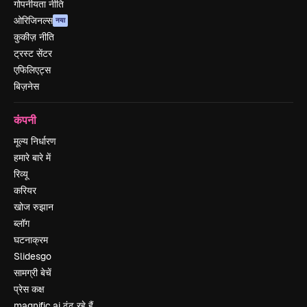
गोपनीयता नीति
ओरिजिनल्स
नया
कुकीज़ नीति
ट्रस्ट सेंटर
एफिलिएट्स
बिज़नेस
कंपनी
मूल्य निर्धारण
हमारे बारे में
रिव्यू
करियर
खोज रुझान
ब्लॉग
घटनाक्रम
Slidesgo
सामग्री बेचें
प्रेस कक्ष
magnific.ai ढूंढ रहे हैं