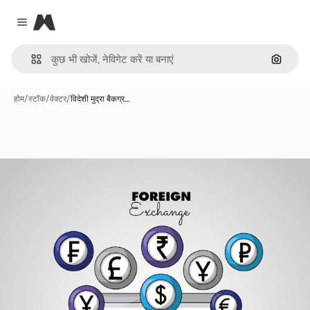
Magnific
Close menu
इमेज से ख
होम
/
स्टॉक
/
वेक्टर
/
विदेशी मुद्रा बैकग्र…