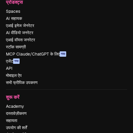
प्रोडक्ट्स
Spaces
AI सहायक
एआई इमेज जेनरेटर
AI वीडियो जनरेटर
एआई वॉयस जनरेटर
स्टॉक सामग्री
MCP Claude/ChatGPT के लिए
नया
एजेंट
नया
API
मोबाइल ऐप
सभी फ्रीपिक उपकरण
शुरू करें
Academy
दस्तावेज़ीकरण
सहायता
उपयोग की शर्तें