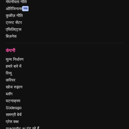
गोपनीयता नीति
ओरिजिनल्स
नया
कुकीज़ नीति
ट्रस्ट सेंटर
एफिलिएट्स
बिज़नेस
कंपनी
मूल्य निर्धारण
हमारे बारे में
रिव्यू
करियर
खोज रुझान
ब्लॉग
घटनाक्रम
Slidesgo
सामग्री बेचें
प्रेस कक्ष
magnific.ai ढूंढ रहे हैं