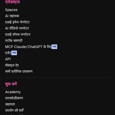
प्रोडक्ट्स
Spaces
AI सहायक
एआई इमेज जेनरेटर
AI वीडियो जनरेटर
एआई वॉयस जनरेटर
स्टॉक सामग्री
MCP Claude/ChatGPT के लिए
नया
एजेंट
नया
API
मोबाइल ऐप
सभी फ्रीपिक उपकरण
शुरू करें
Academy
दस्तावेज़ीकरण
सहायता
उपयोग की शर्तें