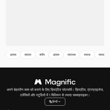
आराम
व्यापार
शरीर
आराम
स्वास्थ्य
स्वस्थ
व्यायाम
अपने बेहतरीन काम को बनाने के लिए क्रिएटिव प्लेटफॉर्म। क्रिएटिव, एंटरप्राइजेज,
एजेंसियों और स्टूडियो में 1 मिलियन से ज़्यादा सब्सक्राइबर।
हिन्दी