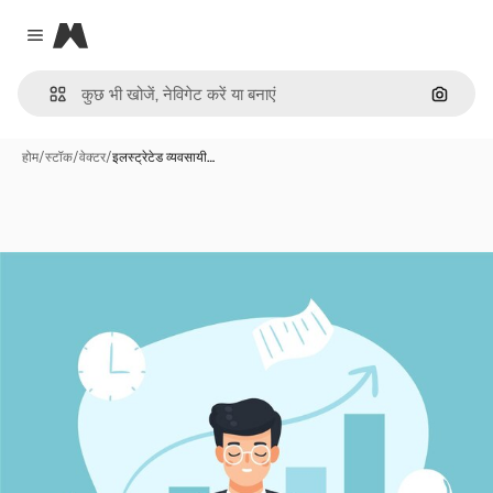
Magnific
Close menu
इमेज से ख
होम
/
स्टॉक
/
वेक्टर
/
इलस्ट्रेटेड व्यवसायी…