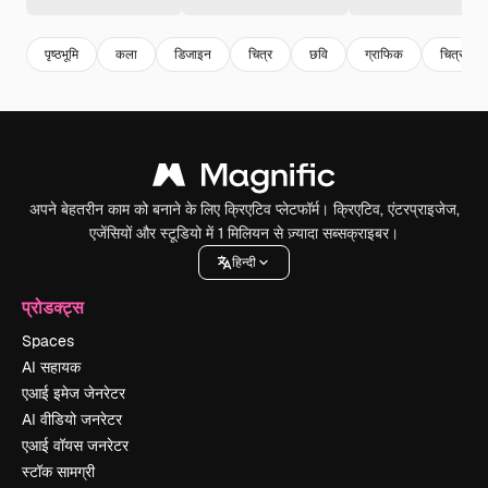
पृष्ठभूमि
कला
डिजाइन
चित्र
छवि
ग्राफिक
चित्रण
अपने बेहतरीन काम को बनाने के लिए क्रिएटिव प्लेटफॉर्म। क्रिएटिव, एंटरप्राइजेज,
एजेंसियों और स्टूडियो में 1 मिलियन से ज़्यादा सब्सक्राइबर।
हिन्दी
प्रोडक्ट्स
Spaces
AI सहायक
एआई इमेज जेनरेटर
AI वीडियो जनरेटर
एआई वॉयस जनरेटर
स्टॉक सामग्री