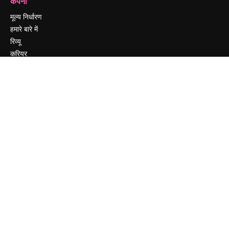
कंपनी
मूल्य निर्धारण
हमारे बारे में
रिव्यू
करियर
खोज रुझान
ब्लॉग
घटनाक्रम
Slidesgo
सामग्री बेचें
प्रेस कक्ष
magnific.ai ढूंढ रहे हैं
संपर्क करें
ग्राहक सहायता
Instagram
YouTube
LinkedIn