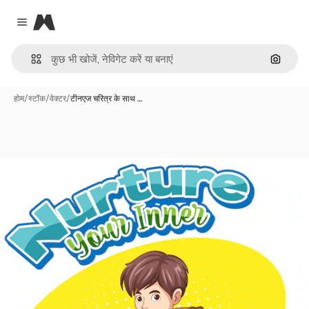
Magnific
Close menu
इमेज से ख
होम
/
स्टॉक
/
वेक्टर
/
टीनएज चरित्र के साथ …