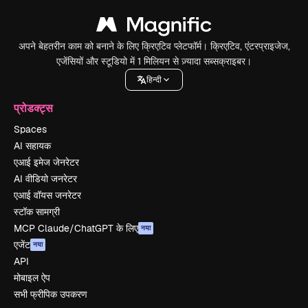
अपने बेहतरीन काम को बनाने के लिए क्रिएटिव प्लेटफॉर्म। क्रिएटिव, एंटरप्राइजेज,
एजेंसियों और स्टूडियो में 1 मिलियन से ज़्यादा सब्सक्राइबर।
हिन्दी
प्रोडक्ट्स
Spaces
AI सहायक
एआई इमेज जेनरेटर
AI वीडियो जनरेटर
एआई वॉयस जनरेटर
स्टॉक सामग्री
MCP Claude/ChatGPT के लिए
नया
एजेंट
नया
API
मोबाइल ऐप
सभी फ्रीपिक उपकरण