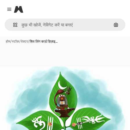
Magnific
Close menu
इमेज से ख
होम
/
स्टॉक
/
वेक्टर
/
शिव लिंग कार्ड डिज़ाइ…