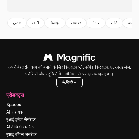
पुस्तक
खाली
डिजाइन
स्क्वायर
नोटीस
स्मृति
याद रखें
अपने बेहतरीन काम को बनाने के लिए क्रिएटिव प्लेटफॉर्म। क्रिएटिव, एंटरप्राइजेज,
एजेंसियों और स्टूडियो में 1 मिलियन से ज़्यादा सब्सक्राइबर।
हिन्दी
प्रोडक्ट्स
Spaces
AI सहायक
एआई इमेज जेनरेटर
AI वीडियो जनरेटर
एआई वॉयस जनरेटर