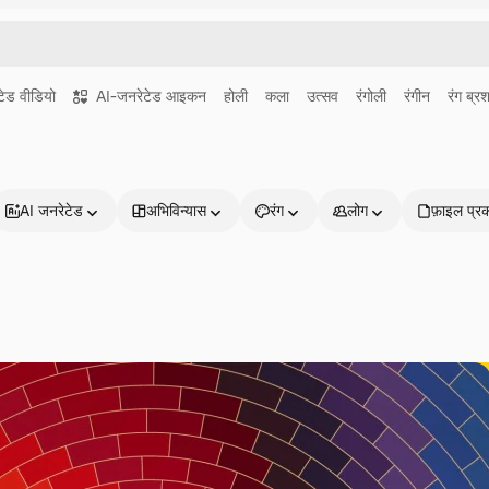
ेड वीडियो
AI-जनरेटेड आइकन
होली
कला
उत्सव
रंगोली
रंगीन
रंग ब्र
AI जनरेटेड
अभिविन्यास
रंग
लोग
फ़ाइल प्र
प्रोडक्ट्स
शुरू करें