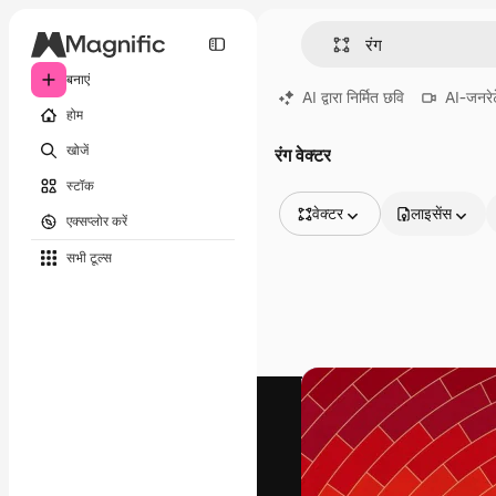
बनाएं
AI द्वारा निर्मित छवि
AI-जनरेट
होम
खोजें
रंग वेक्टर
स्टॉक
वेक्टर
लाइसेंस
एक्सप्लोर करें
सभी इमेज
सभी टूल्‍स
वेक्टर
चित्रण
फोटो
PSD
टेम्पलेट
मॉकअप
वीडियो
फ़ुटेज
मोशन ग्राफ़िक्स
वीडियो टेम्पलेट्स
आइकन
3D मॉडल
फ़ॉन्ट