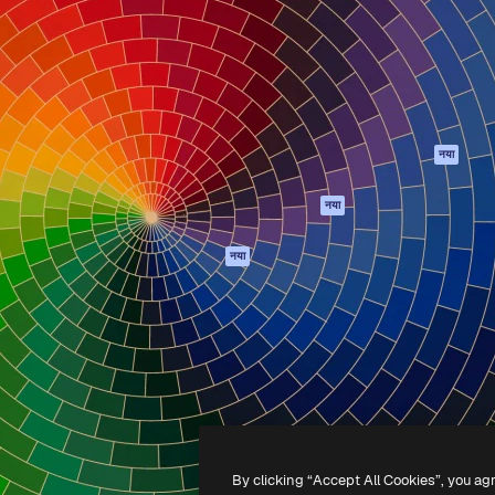
 बनाने के लिए क्रिएटिव प्लेटफॉर्म।
Spaces
Academy
ेज, एजेंसियों और स्टूडियो में 1
AI सहायक
दस्तावेज़ीकरण
ब्सक्राइबर।
एआई इमेज जेनरेटर
सहायता
AI वीडियो जनरेटर
उपयोग की शर्तें
एआई वॉयस जनरेटर
गोपनीयता नीति
स्टॉक सामग्री
ओरिजिनल्स
नया
MCP
कुकीज़ नीति
Claude/ChatGPT
नया
ट्रस्ट सेंटर
के लिए
एफिलिएट्स
एजेंट
नया
बिज़नेस
API
मोबाइल ऐप
सभी फ्रीपिक उपकरण
-
2026
Freepik Company S.L.U.
सर्वाधिकार सुरक्षित
.
By clicking “Accept All Cookies”, you ag