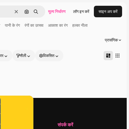
मूल्य निर्धारण
लॉग इन करें
साइन अप करें
साफ़
इमेज से खोजें
खोजें
श
पानी के रंग
रंगों का उत्सव
आकाश का रंग
हल्का नीला
प्रासंगिक
कार
शैली
विकसित
कंपनी
संपर्क करें