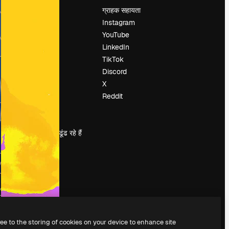
मूल्य निर्धारण
ग्राहक सहायता
हमारे बारे में
Instagram
रिव्यू
YouTube
करियर
LinkedIn
खोज रुझान
TikTok
ब्लॉग
Discord
घटनाक्रम
X
Slidesgo
Reddit
सामग्री बेचें
प्रेस कक्ष
magnific.ai ढूंढ रहे हैं
ree to the storing of cookies on your device to enhance site