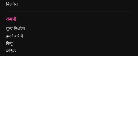
बिज़नेस
कंपनी
मूल्य निर्धारण
हमारे बारे में
रिव्यू
करियर
खोज रुझान
ब्लॉग
घटनाक्रम
Slidesgo
सामग्री बेचें
प्रेस कक्ष
magnific.ai ढूंढ रहे हैं
संपर्क करें
ग्राहक सहायता
Instagram