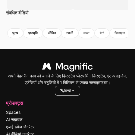
संबंधित वीडियो
Premium
Premium
Premium
Premium
AI द्वारा जनरेट
पुरुष
पृष्ठभूमि
जीवित
खाली
कला
बैठो
डिजाइन
अपने बेहतरीन काम को बनाने के लिए क्रिएटिव प्लेटफॉर्म। क्रिएटिव, एंटरप्राइजेज,
एजेंसियों और स्टूडियो में 1 मिलियन से ज़्यादा सब्सक्राइबर।
हिन्दी
प्रोडक्ट्स
Spaces
AI सहायक
एआई इमेज जेनरेटर
AI वीडियो जनरेटर