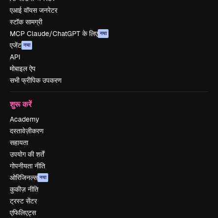
एआई वॉयस जनरेटर
स्टॉक सामग्री
MCP Claude/ChatGPT के लिए
नया
एजेंट
नया
API
मोबाइल ऐप
सभी फ्रीपिक उपकरण
शुरू करें
Academy
दस्तावेज़ीकरण
सहायता
उपयोग की शर्तें
गोपनीयता नीति
ओरिजिनल्स
नया
कुकीज़ नीति
ट्रस्ट सेंटर
एफिलिएट्स