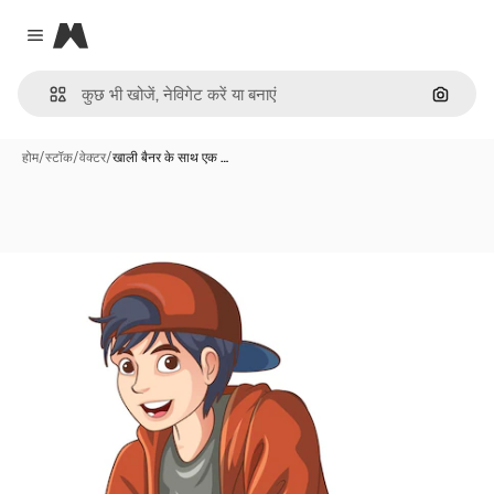
Magnific
Close menu
इमेज से ख
होम
/
स्टॉक
/
वेक्टर
/
खाली बैनर के साथ एक …