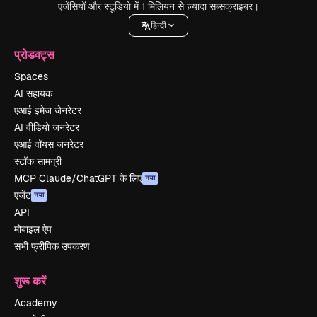
एजेंसियों और स्टूडियो में 1 मिलियन से ज़्यादा सब्सक्राइबर।
हिन्दी
प्रोडक्ट्स
Spaces
AI सहायक
एआई इमेज जेनरेटर
AI वीडियो जनरेटर
एआई वॉयस जनरेटर
स्टॉक सामग्री
MCP Claude/ChatGPT के लिए
नया
एजेंट
नया
API
मोबाइल ऐप
सभी फ्रीपिक उपकरण
शुरू करें
Academy