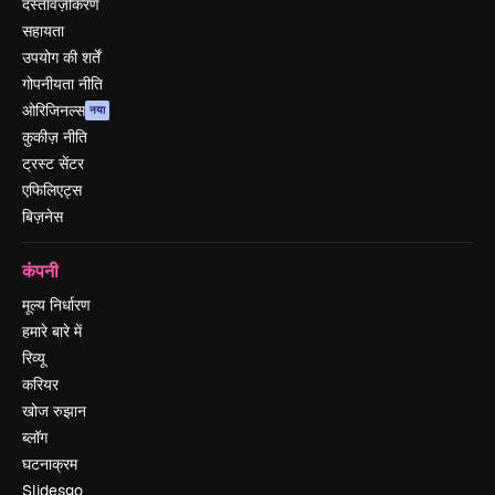
दस्तावेज़ीकरण
सहायता
उपयोग की शर्तें
गोपनीयता नीति
ओरिजिनल्स
नया
कुकीज़ नीति
ट्रस्ट सेंटर
एफिलिएट्स
बिज़नेस
कंपनी
मूल्य निर्धारण
हमारे बारे में
रिव्यू
करियर
खोज रुझान
ब्लॉग
घटनाक्रम
Slidesgo