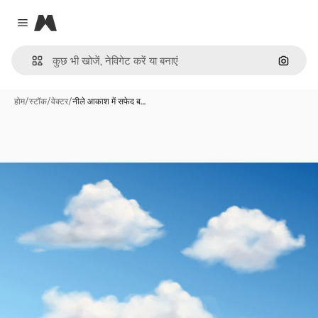
Magnific
Close menu
इमेज से ख
होम
/
स्टॉक
/
वेक्टर
/
नीले आकाश में सफेद ब…