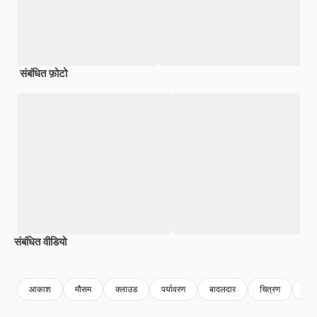
संबंधित फ़ोटो
संबंधित वीडियो
Premium
Premium
Premium
Premium
AI द्वारा जनरेट
आकाश
मौसम
क्लाउड
पर्यावरण
बादलदार
चित्रण
जलव