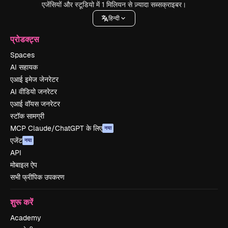
एजेंसियों और स्टूडियो में 1 मिलियन से ज़्यादा सब्सक्राइबर।
हिन्दी
प्रोडक्ट्स
Spaces
AI सहायक
एआई इमेज जेनरेटर
AI वीडियो जनरेटर
एआई वॉयस जनरेटर
स्टॉक सामग्री
MCP Claude/ChatGPT के लिए
नया
एजेंट
नया
API
मोबाइल ऐप
सभी फ्रीपिक उपकरण
शुरू करें
Academy