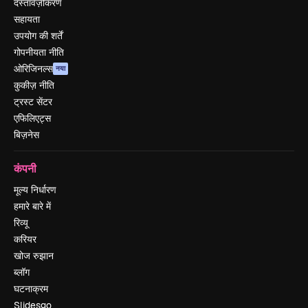
दस्तावेज़ीकरण
सहायता
उपयोग की शर्तें
गोपनीयता नीति
ओरिजिनल्स
नया
कुकीज़ नीति
ट्रस्ट सेंटर
एफिलिएट्स
बिज़नेस
कंपनी
मूल्य निर्धारण
हमारे बारे में
रिव्यू
करियर
खोज रुझान
ब्लॉग
घटनाक्रम
Slidesgo