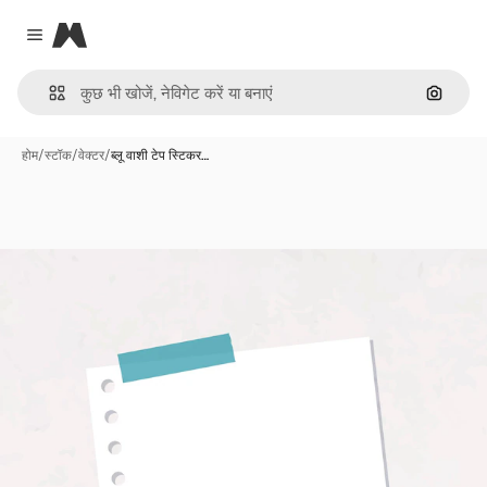
Magnific
Close menu
इमेज से ख
होम
/
स्टॉक
/
वेक्टर
/
ब्लू वाशी टेप स्टिकर…