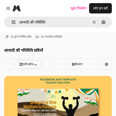
Magnific
मूल्य निर्धारण
लॉग इन करें
Close menu
साफ़
इमेज से ख
AI द्वारा निर्मित छवि
AI-जनरेटेड वीडियो
आजादी की गतिविधि छवियाँ
सभी इमेज
फ़िल्टर