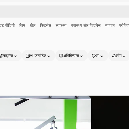
ेड वीडियो
जिम
खेल
फिटनेस
स्वास्थ्य
स्वास्थ्य और फिटनेस
व्यायाम
एरोबिक
लाइसेंस
AI जनरेटेड
अभिविन्यास
रंग
लोग
प्रोडक्ट्स
शुरू करें