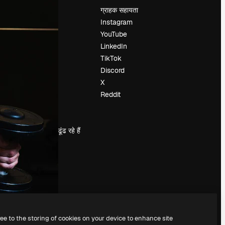
मूल्य निर्धारण
ग्राहक सहायता
हमारे बारे में
Instagram
रिव्यू
YouTube
करियर
LinkedIn
खोज रुझान
TikTok
ब्लॉग
Discord
घटनाक्रम
X
Slidesgo
Reddit
सामग्री बेचें
प्रेस कक्ष
magnific.ai ढूंढ रहे हैं
ree to the storing of cookies on your device to enhance site