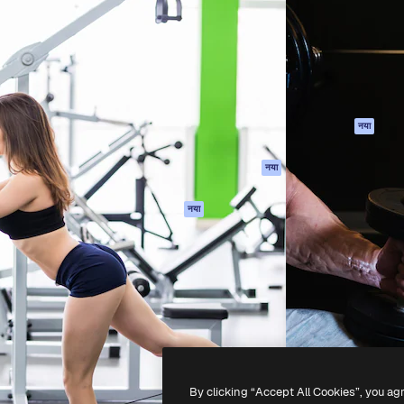
 बनाने के लिए क्रिएटिव प्लेटफॉर्म।
Spaces
Academy
ेज, एजेंसियों और स्टूडियो में 1
AI सहायक
दस्तावेज़ीकरण
ब्सक्राइबर।
एआई इमेज जेनरेटर
सहायता
AI वीडियो जनरेटर
उपयोग की शर्तें
एआई वॉयस जनरेटर
गोपनीयता नीति
स्टॉक सामग्री
ओरिजिनल्स
नया
MCP
कुकीज़ नीति
Claude/ChatGPT
नया
ट्रस्ट सेंटर
के लिए
एफिलिएट्स
एजेंट
नया
बिज़नेस
API
मोबाइल ऐप
सभी फ्रीपिक उपकरण
-
2026
Freepik Company S.L.U.
सर्वाधिकार सुरक्षित
.
By clicking “Accept All Cookies”, you ag