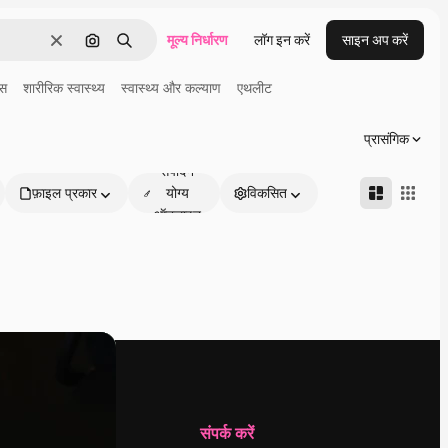
मूल्य निर्धारण
लॉग इन करें
साइन अप करें
साफ़
इमेज से खोजें
खोजें
्स
शारीरिक स्वास्थ्य
स्वास्थ्य और कल्याण
एथलीट
प्रासंगिक
संपादन
फ़ाइल प्रकार
योग्य
विकसित
ऑनलाइन
कंपनी
संपर्क करें