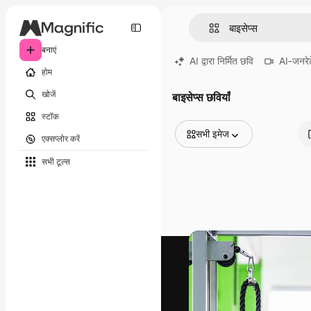
बनाएं
AI द्वारा निर्मित छवि
AI-जनरेट
होम
खोजें
बाइसेप्स छवियाँ
स्टॉक
सभी इमेज
एक्सप्लोर करें
सभी इमेज
सभी टूल्‍स
वेक्टर
चित्रण
फोटो
PSD
टेम्पलेट
मॉकअप
वीडियो
फ़ुटेज
मोशन ग्राफ़िक्स
वीडियो टेम्पलेट्स
आइकन
3D मॉडल
फ़ॉन्ट