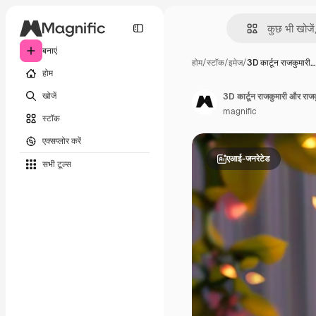
बनाएं
होम
/
स्टॉक
/
इमेज
/
3D कार्टून राजकुमारी…
होम
खोजें
3D कार्टून राजकुमारी और राज
magnific
स्टॉक
एक्सप्लोर करें
एआई-जनरेटेड
सभी टूल्‍स