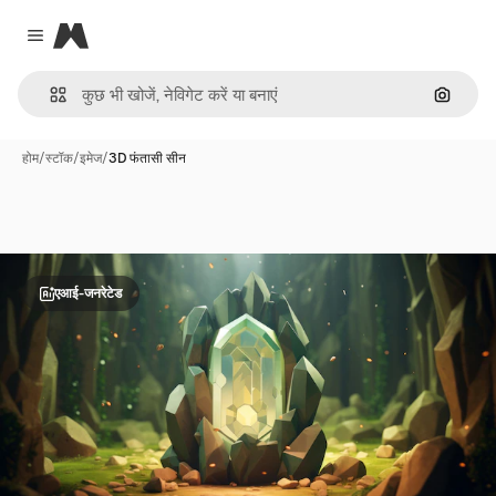
Magnific
Close menu
इमेज से ख
होम
/
स्टॉक
/
इमेज
/
3D फंतासी सीन
एआई-जनरेटेड