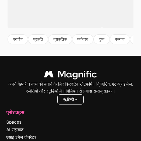
प्राचीन
प्रकृति
प्राकृतिक
पर्यावरण
दृश्य
कल्पना
रहस
अपने बेहतरीन काम को बनाने के लिए क्रिएटिव प्लेटफॉर्म। क्रिएटिव, एंटरप्राइजेज,
एजेंसियों और स्टूडियो में 1 मिलियन से ज़्यादा सब्सक्राइबर।
हिन्दी
प्रोडक्ट्स
Spaces
AI सहायक
एआई इमेज जेनरेटर