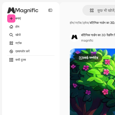
बनाएं
होम
/
स्टॉक
/
इमेज
/
बॉटैनिक गार्डन का 3D
होम
खोजें
बॉटैनिक गार्डन का 3D रेंडरिंग 
magnific
स्टॉक
एक्सप्लोर करें
एआई-जनरेटेड
सभी टूल्‍स