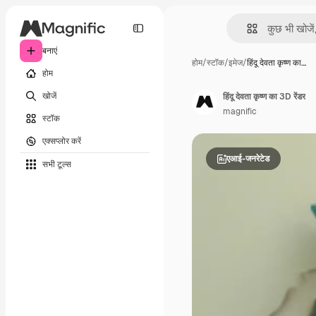
बनाएं
होम
/
स्टॉक
/
इमेज
/
हिंदू देवता कृष्ण का…
होम
खोजें
हिंदू देवता कृष्ण का 3D रेंडर
magnific
स्टॉक
एक्सप्लोर करें
एआई-जनरेटेड
सभी टूल्‍स