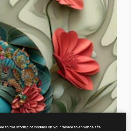
ree to the storing of cookies on your device to enhance site
े अपना खुद का बना सकते हैं।