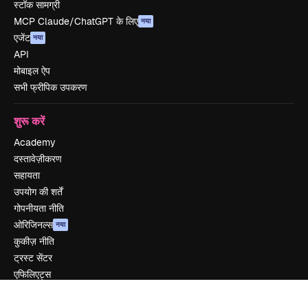
स्टॉक सामग्री
MCP Claude/ChatGPT के लिए
नया
एजेंट
नया
API
मोबाइल ऐप
सभी फ्रीपिक उपकरण
शुरू करें
Academy
दस्तावेज़ीकरण
सहायता
उपयोग की शर्तें
गोपनीयता नीति
ओरिजिनल्स
नया
कुकीज़ नीति
ट्रस्ट सेंटर
एफिलिएट्स
बिज़नेस