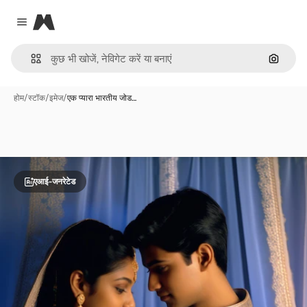
Magnific
Close menu
इमेज से ख
होम
/
स्टॉक
/
इमेज
/
एक प्यारा भारतीय जोड…
एआई-जनरेटेड