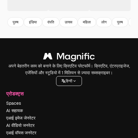
पुरुष
इंडिया
दंपति
उत्सव
महिला
लोग
पुरुष
प्र
अपने बेहतरीन काम को बनाने के लिए क्रिएटिव प्लेटफॉर्म। क्रिएटिव, एंटरप्राइजेज,
एजेंसियों और स्टूडियो में 1 मिलियन से ज़्यादा सब्सक्राइबर।
हिन्दी
प्रोडक्ट्स
Spaces
AI सहायक
एआई इमेज जेनरेटर
AI वीडियो जनरेटर
एआई वॉयस जनरेटर