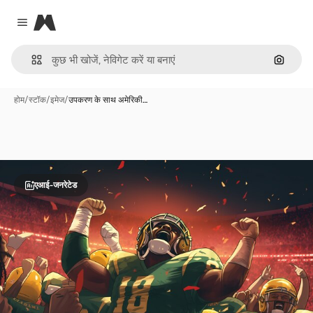
Magnific
Close menu
इमेज से ख
होम
/
स्टॉक
/
इमेज
/
उपकरण के साथ अमेरिकी…
एआई-जनरेटेड