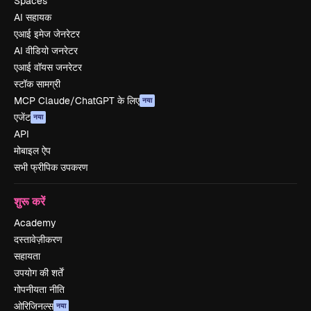
Spaces
AI सहायक
एआई इमेज जेनरेटर
AI वीडियो जनरेटर
एआई वॉयस जनरेटर
स्टॉक सामग्री
MCP Claude/ChatGPT के लिए
नया
एजेंट
नया
API
मोबाइल ऐप
सभी फ्रीपिक उपकरण
शुरू करें
Academy
दस्तावेज़ीकरण
सहायता
उपयोग की शर्तें
गोपनीयता नीति
ओरिजिनल्स
नया