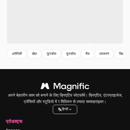
अमेरिकी
खेल
फुटबॉल
फुटबॉल
मैच
उपकरण
खिलाड़ी
अपने बेहतरीन काम को बनाने के लिए क्रिएटिव प्लेटफॉर्म। क्रिएटिव, एंटरप्राइजेज,
एजेंसियों और स्टूडियो में 1 मिलियन से ज़्यादा सब्सक्राइबर।
हिन्दी
प्रोडक्ट्स