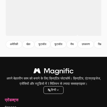
अमेरिकी
खेल
फुटबॉल
फुटबॉल
मैच
उपकरण
खिलाड़ी
अपने बेहतरीन काम को बनाने के लिए क्रिएटिव प्लेटफॉर्म। क्रिएटिव, एंटरप्राइजेज,
एजेंसियों और स्टूडियो में 1 मिलियन से ज़्यादा सब्सक्राइबर।
हिन्दी
प्रोडक्ट्स