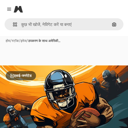
Magnific
Close menu
इमेज से ख
होम
/
स्टॉक
/
इमेज
/
उपकरण के साथ अमेरिकी…
एआई-जनरेटेड