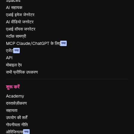
Spaces
AI सहायक
एआई इमेज जेनरेटर
AI वीडियो जनरेटर
एआई वॉयस जनरेटर
स्टॉक सामग्री
MCP Claude/ChatGPT के लिए
नया
एजेंट
नया
API
मोबाइल ऐप
सभी फ्रीपिक उपकरण
शुरू करें
Academy
दस्तावेज़ीकरण
सहायता
उपयोग की शर्तें
गोपनीयता नीति
ओरिजिनल्स
नया