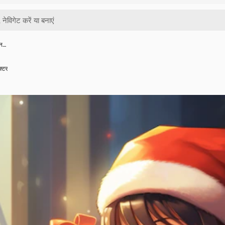
एन…
क्टर