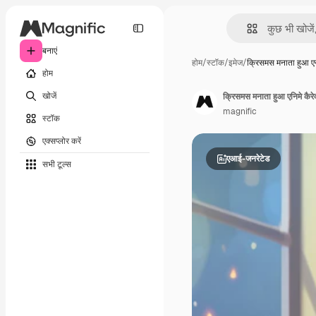
बनाएं
होम
/
स्टॉक
/
इमेज
/
क्रिसमस मनाता हुआ 
होम
खोजें
क्रिसमस मनाता हुआ एनिमे कैरे
magnific
स्टॉक
एक्सप्लोर करें
एआई-जनरेटेड
सभी टूल्‍स