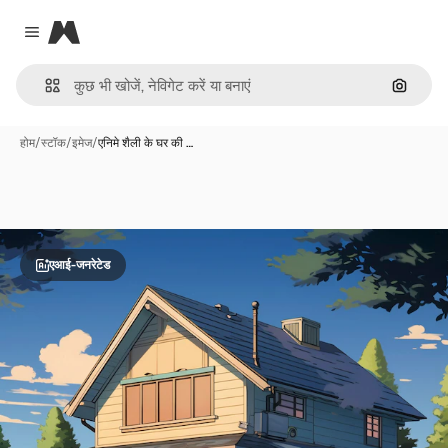
Magnific
Close menu
इमेज से ख
होम
/
स्टॉक
/
इमेज
/
एनिमे शैली के घर की …
एआई-जनरेटेड