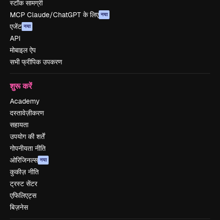
स्टॉक सामग्री
MCP Claude/ChatGPT के लिए
नया
एजेंट
नया
API
मोबाइल ऐप
सभी फ्रीपिक उपकरण
शुरू करें
Academy
दस्तावेज़ीकरण
सहायता
उपयोग की शर्तें
गोपनीयता नीति
ओरिजिनल्स
नया
कुकीज़ नीति
ट्रस्ट सेंटर
एफिलिएट्स
बिज़नेस