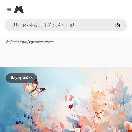
Magnific
Close menu
इमेज से ख
होम
/
स्टॉक
/
इमेज
/
सुंदर फ्लोरल संघटन
एआई-जनरेटेड