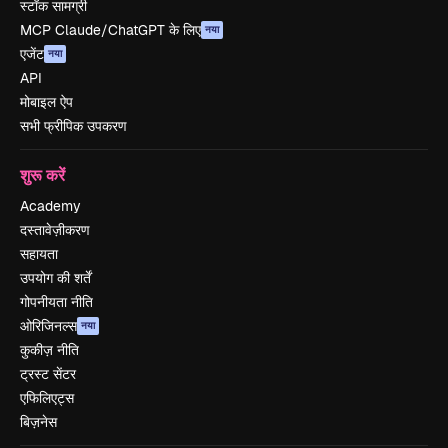
स्टॉक सामग्री
MCP Claude/ChatGPT के लिए
नया
एजेंट
नया
API
मोबाइल ऐप
सभी फ्रीपिक उपकरण
शुरू करें
Academy
दस्तावेज़ीकरण
सहायता
उपयोग की शर्तें
गोपनीयता नीति
ओरिजिनल्स
नया
कुकीज़ नीति
ट्रस्ट सेंटर
एफिलिएट्स
बिज़नेस