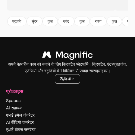
प्रकृति
सुंदर
फूल
प्लांट
फूल
रचना
फूल
फूल
अपने बेहतरीन काम को बनाने के लिए क्रिएटिव प्लेटफॉर्म। क्रिएटिव, एंटरप्राइजेज,
एजेंसियों और स्टूडियो में 1 मिलियन से ज़्यादा सब्सक्राइबर।
हिन्दी
प्रोडक्ट्स
Spaces
AI सहायक
एआई इमेज जेनरेटर
AI वीडियो जनरेटर
एआई वॉयस जनरेटर