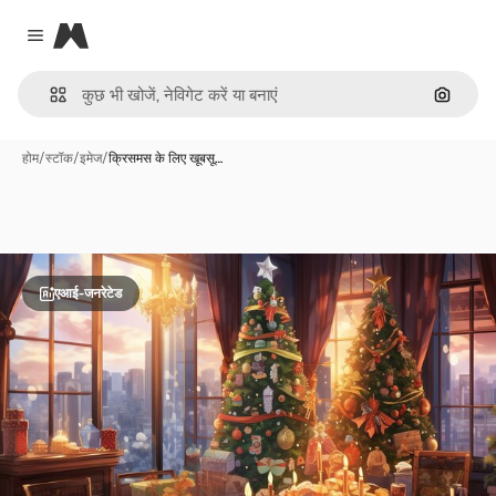
Magnific
Close menu
इमेज से ख
होम
/
स्टॉक
/
इमेज
/
क्रिसमस के लिए खूबसू…
एआई-जनरेटेड