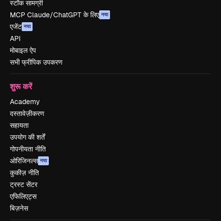
स्टॉक सामग्री
MCP Claude/ChatGPT के लिए
नया
एजेंट
नया
API
मोबाइल ऐप
सभी फ्रीपिक उपकरण
शुरू करें
Academy
दस्तावेज़ीकरण
सहायता
उपयोग की शर्तें
गोपनीयता नीति
ओरिजिनल्स
नया
कुकीज़ नीति
ट्रस्ट सेंटर
एफिलिएट्स
बिज़नेस