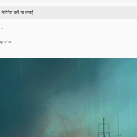
 …
ट्रायंगल