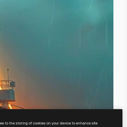
ree to the storing of cookies on your device to enhance site
े अपना खुद का बना सकते हैं।