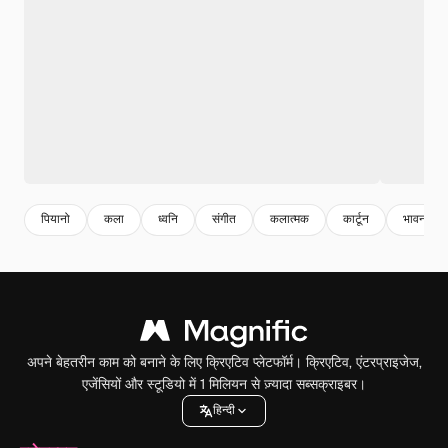
पियानो
कला
ध्वनि
संगीत
कलात्मक
कार्टून
भावना
अपने बेहतरीन काम को बनाने के लिए क्रिएटिव प्लेटफॉर्म। क्रिएटिव, एंटरप्राइजेज,
एजेंसियों और स्टूडियो में 1 मिलियन से ज़्यादा सब्सक्राइबर।
हिन्दी