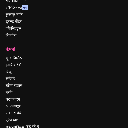
गोपनीयता नीति
ओरिजिनल्स
नया
कुकीज़ नीति
ट्रस्ट सेंटर
एफिलिएट्स
बिज़नेस
कंपनी
मूल्य निर्धारण
हमारे बारे में
रिव्यू
करियर
खोज रुझान
ब्लॉग
घटनाक्रम
Slidesgo
सामग्री बेचें
प्रेस कक्ष
magnific.ai ढूंढ रहे हैं