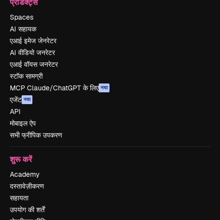
प्रोडक्ट्स
Spaces
AI सहायक
एआई इमेज जेनरेटर
AI वीडियो जनरेटर
एआई वॉयस जनरेटर
स्टॉक सामग्री
MCP Claude/ChatGPT के लिए
नया
एजेंट
नया
API
मोबाइल ऐप
सभी फ्रीपिक उपकरण
शुरू करें
Academy
दस्तावेज़ीकरण
सहायता
उपयोग की शर्तें