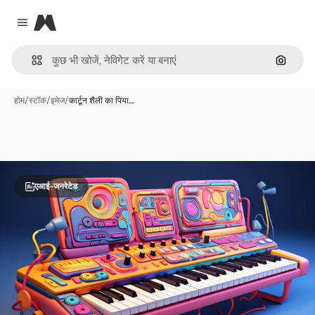
Magnific
Close menu
इमेज से ख
होम
/
स्टॉक
/
इमेज
/
कार्टून शैली का पिया…
एआई-जनरेटेड