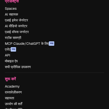
प्रोडक्ट्स
Spaces
AI सहायक
एआई इमेज जेनरेटर
AI वीडियो जनरेटर
एआई वॉयस जनरेटर
स्टॉक सामग्री
MCP Claude/ChatGPT के लिए
नया
एजेंट
नया
API
मोबाइल ऐप
सभी फ्रीपिक उपकरण
शुरू करें
Academy
दस्तावेज़ीकरण
सहायता
उपयोग की शर्तें