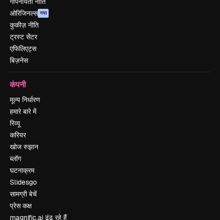
गोपनीयता नीति
ओरिजिनल्स
नया
कुकीज़ नीति
ट्रस्ट सेंटर
एफिलिएट्स
बिज़नेस
कंपनी
मूल्य निर्धारण
हमारे बारे में
रिव्यू
करियर
खोज रुझान
ब्लॉग
घटनाक्रम
Slidesgo
सामग्री बेचें
प्रेस कक्ष
magnific.ai ढूंढ रहे हैं