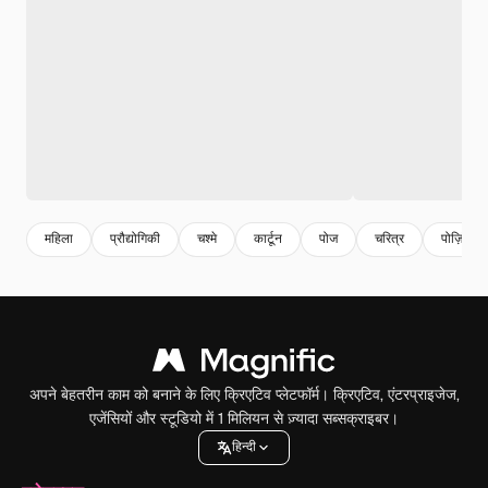
महिला
प्रौद्योगिकी
चश्मे
कार्टून
पोज
चरित्र
पोज़िंग
अपने बेहतरीन काम को बनाने के लिए क्रिएटिव प्लेटफॉर्म। क्रिएटिव, एंटरप्राइजेज,
एजेंसियों और स्टूडियो में 1 मिलियन से ज़्यादा सब्सक्राइबर।
हिन्दी