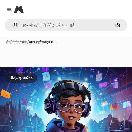
Magnific
Close menu
इमेज से ख
होम
/
स्टॉक
/
इमेज
/
चश्मा पहने कार्टून म…
एआई-जनरेटेड