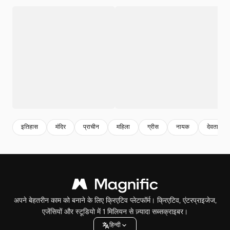
इतिहास
मंदिर
प्राचीन
महिला
ग्रीस
नायक
देवता
अपने बेहतरीन काम को बनाने के लिए क्रिएटिव प्लेटफॉर्म। क्रिएटिव, एंटरप्राइजेज,
एजेंसियों और स्टूडियो में 1 मिलियन से ज़्यादा सब्सक्राइबर।
हिन्दी