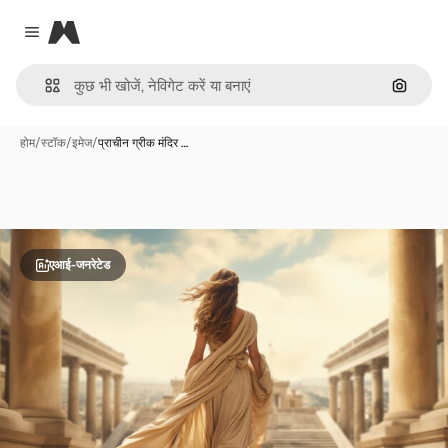
Magnific
Close menu
इमेज से ख
होम
/
स्टॉक
/
इमेज
/
प्राचीन ग्रीक मंदिर …
एआई-जनरेटेड