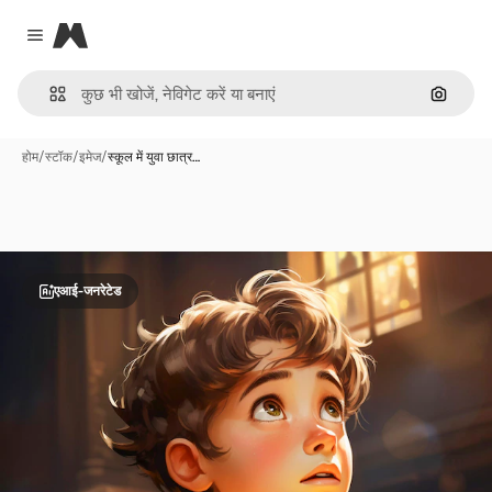
Magnific
Close menu
इमेज से ख
होम
/
स्टॉक
/
इमेज
/
स्कूल में युवा छात्र…
एआई-जनरेटेड