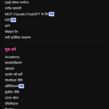
एआई वॉयस जनरेटर
स्टॉक सामग्री
MCP Claude/ChatGPT के लिए
नया
एजेंट
नया
API
मोबाइल ऐप
सभी फ्रीपिक उपकरण
शुरू करें
Academy
दस्तावेज़ीकरण
सहायता
उपयोग की शर्तें
गोपनीयता नीति
ओरिजिनल्स
नया
कुकीज़ नीति
ट्रस्ट सेंटर
एफिलिएट्स