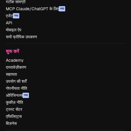
स्टॉक सामग्री
MCP Claude/ChatGPT के लिए
नया
एजेंट
नया
API
मोबाइल ऐप
सभी फ्रीपिक उपकरण
शुरू करें
Academy
दस्तावेज़ीकरण
सहायता
उपयोग की शर्तें
गोपनीयता नीति
ओरिजिनल्स
नया
कुकीज़ नीति
ट्रस्ट सेंटर
एफिलिएट्स
बिज़नेस