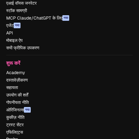
एआई वॉयस जनरेटर
स्टॉक सामग्री
MCP Claude/ChatGPT के लिए
नया
एजेंट
नया
API
मोबाइल ऐप
सभी फ्रीपिक उपकरण
शुरू करें
Academy
दस्तावेज़ीकरण
सहायता
उपयोग की शर्तें
गोपनीयता नीति
ओरिजिनल्स
नया
कुकीज़ नीति
ट्रस्ट सेंटर
एफिलिएट्स