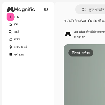
बनाएं
होम
/
स्टॉक
/
इमेज
/
3D व्यक्ति और झंडे क
होम
खोजें
3D व्यक्ति और झंडे के साथ भ
magnific
स्टॉक
एक्सप्लोर करें
एआई-जनरेटेड
सभी टूल्‍स