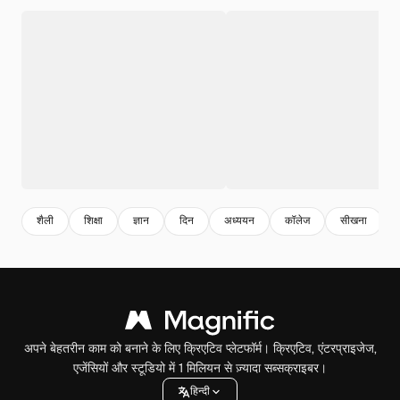
शैली
शिक्षा
ज्ञान
दिन
अध्ययन
कॉलेज
सीखना
अपने बेहतरीन काम को बनाने के लिए क्रिएटिव प्लेटफॉर्म। क्रिएटिव, एंटरप्राइजेज,
एजेंसियों और स्टूडियो में 1 मिलियन से ज़्यादा सब्सक्राइबर।
हिन्दी