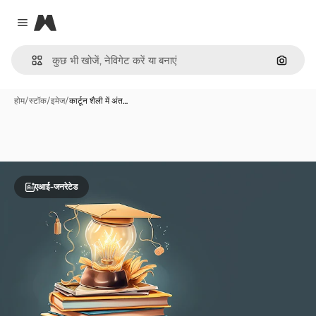
Magnific
Close menu
इमेज से ख
होम
/
स्टॉक
/
इमेज
/
कार्टून शैली में अंत…
एआई-जनरेटेड