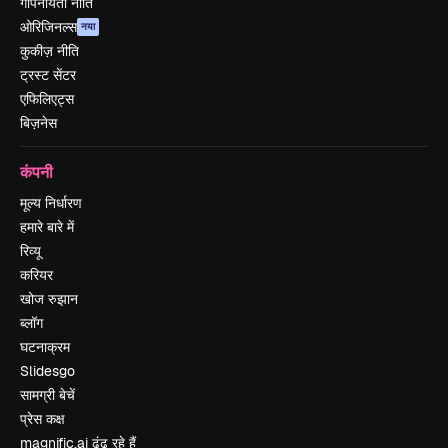
गोपनीयता नीति
ओरिजिनल्स
नया
कुकीज़ नीति
ट्रस्ट सेंटर
एफिलिएट्स
बिज़नेस
कंपनी
मूल्य निर्धारण
हमारे बारे में
रिव्यू
करियर
खोज रुझान
ब्लॉग
घटनाक्रम
Slidesgo
सामग्री बेचें
प्रेस कक्ष
magnific.ai ढूंढ रहे हैं