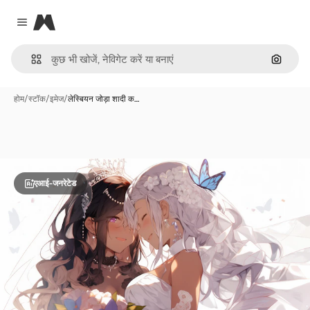
Magnific
Close menu
इमेज से ख
होम
/
स्टॉक
/
इमेज
/
लेस्बियन जोड़ा शादी क…
एआई-जनरेटेड