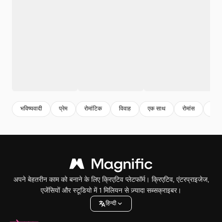
भविष्यवादी
प्रेम
रोमांटिक
विवाह
एक साथ
रोमांस
विवि
अपने बेहतरीन काम को बनाने के लिए क्रिएटिव प्लेटफॉर्म। क्रिएटिव, एंटरप्राइजेज,
एजेंसियों और स्टूडियो में 1 मिलियन से ज़्यादा सब्सक्राइबर।
हिन्दी