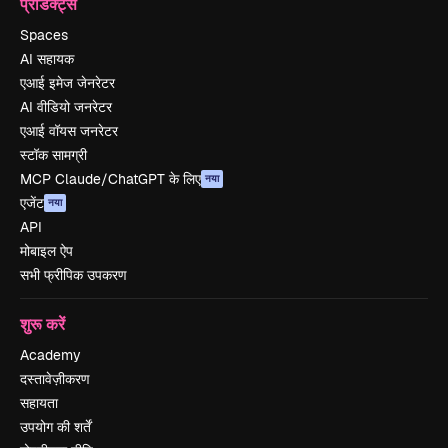
प्रोडक्ट्स
Spaces
AI सहायक
एआई इमेज जेनरेटर
AI वीडियो जनरेटर
एआई वॉयस जनरेटर
स्टॉक सामग्री
MCP Claude/ChatGPT के लिए
नया
एजेंट
नया
API
मोबाइल ऐप
सभी फ्रीपिक उपकरण
शुरू करें
Academy
दस्तावेज़ीकरण
सहायता
उपयोग की शर्तें