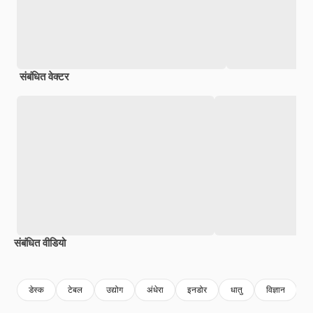
संबंधित वेक्टर
संबंधित वीडियो
Premium
Premium
AI द्वारा जनरेट किया गया
Premium
Premium
AI द्वारा जनरेट
डेस्क
टेबल
उद्योग
अंधेरा
इनडोर
धातु
विज्ञान
प