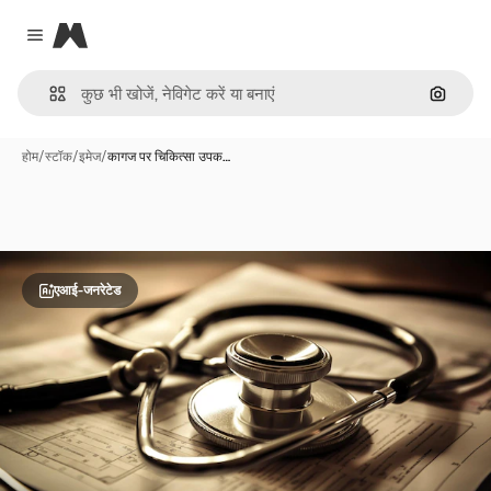
Magnific
Close menu
इमेज से ख
होम
/
स्टॉक
/
इमेज
/
कागज पर चिकित्सा उपक…
एआई-जनरेटेड