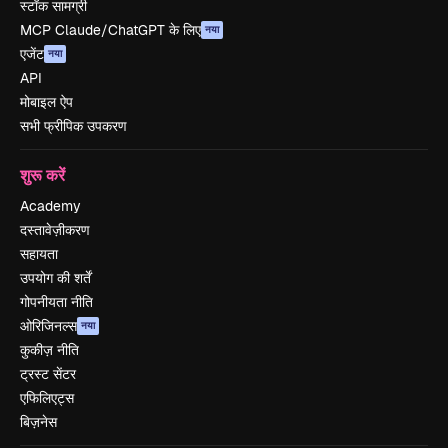
स्टॉक सामग्री
MCP Claude/ChatGPT के लिए
नया
एजेंट
नया
API
मोबाइल ऐप
सभी फ्रीपिक उपकरण
शुरू करें
Academy
दस्तावेज़ीकरण
सहायता
उपयोग की शर्तें
गोपनीयता नीति
ओरिजिनल्स
नया
कुकीज़ नीति
ट्रस्ट सेंटर
एफिलिएट्स
बिज़नेस