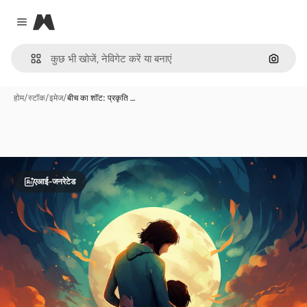
Magnific
Close menu
इमेज से ख
होम
/
स्टॉक
/
इमेज
/
बीच का शॉट: प्रकृति …
एआई-जनरेटेड